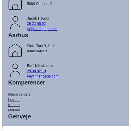
5000 Odense C
Jacob Høgild
26 22 56 62
jh@hnengage.com
Aarhus
Store Torv 9, 1.sal
8000 Aarhus
Emil Nicolaisen
25 30 92 10
en@hnengage.com
Kompetencer
Medarbejdere
Ledere
Kunder
Marked
Genveje
Cases