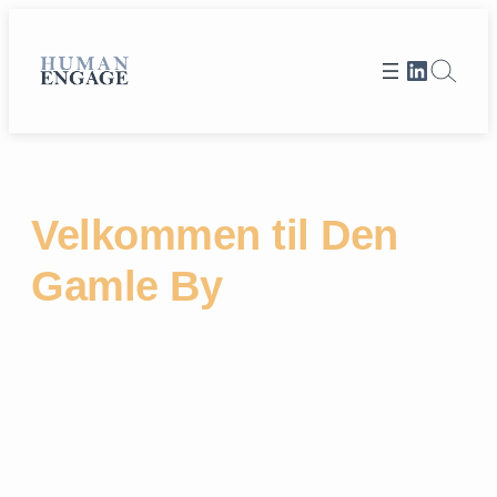
Spring
til
Et link til Human Engages LinkedIn profi
indhold
Velkommen til Den
Gamle By