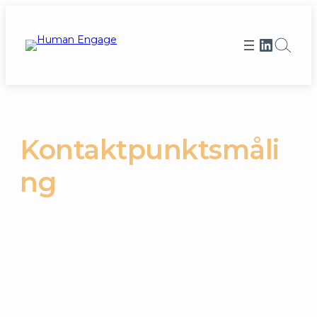
Spring
til
Et link til Human Engages LinkedIn profi
indhold
Kontaktpunktsmåli
ng