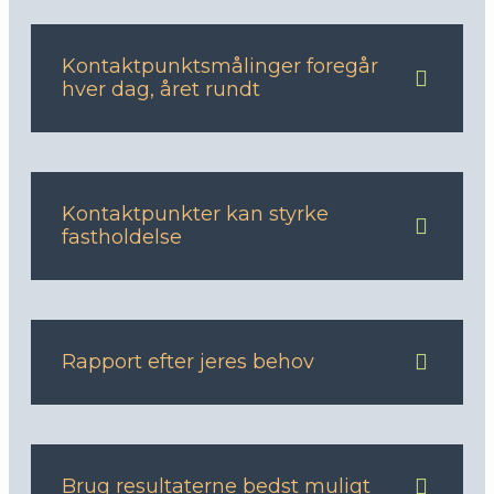
Kontaktpunktsmålinger foregår
hver dag, året rundt
Kontaktpunkter kan styrke
fastholdelse
Rapport efter jeres behov
Brug resultaterne bedst muligt