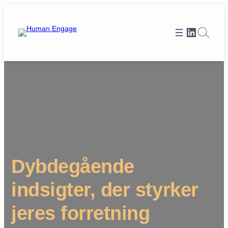
Spring
til
Et link til Human Engages LinkedIn profi
indhold
Dybdegående
indsigter, der styrker
jeres forretning