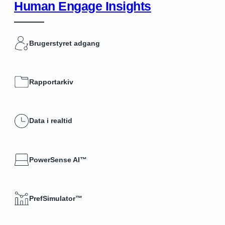
Human Engage Insights
Brugerstyret adgang
Rapportarkiv
Data i realtid
PowerSense AI™
PrefSimulator™