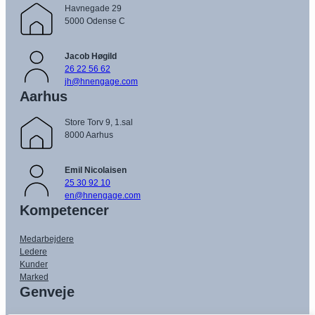
Havnegade 29
5000 Odense C
Jacob Høgild
26 22 56 62
jh@hnengage.com
Aarhus
Store Torv 9, 1.sal
8000 Aarhus
Emil Nicolaisen
25 30 92 10
en@hnengage.com
Kompetencer
Medarbejdere
Ledere
Kunder
Marked
Genveje