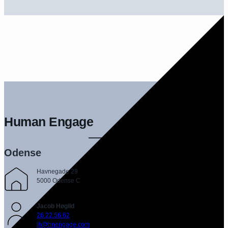
Human Engage
Odense
Havnegade 29
5000 Odense C
Jacob Høgild
26 22 56 62
jh@hnengage.com