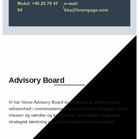
Mobil: +45 25 79 47
e-mail:
|
04
kha@hnengage.com
Advisory Board
Vi har Vores Advisory Board er dedikeret til at drive vores
virksomhed i overensstemmelse med Human Engages vision,
mission og værdier og kombinerer teknologisk ekspertise,
strategisk tænkning og udefrakommende perspektiver.