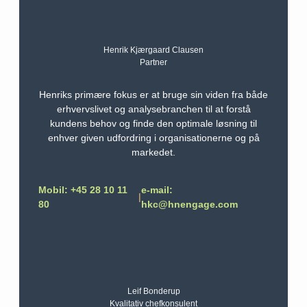
Henrik Kjærgaard Clausen
Partner
Henriks primære fokus er at bruge sin viden fra både
erhvervslivet og analysebranchen til at forstå
kundens behov og finde den optimale løsning til
enhver given udfordring i organisationerne og på
markedet.
Mobil: +45 28 10 11
e-mail:
|
80
hkc@hnengage.com
Leif Bonderup
Kvalitativ chefkonsulent