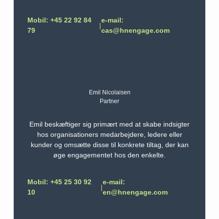
Mobil: +45 22 92 84
e-mail:
|
79
cas@hnengage.com
Emil Nicolaisen
Partner
Emil beskæftiger sig primært med at skabe indsigter
hos organisationers medarbejdere, ledere eller
kunder og omsætte disse til konkrete tiltag, der kan
øge engagementet hos den enkelte.
Mobil: +45 25 30 92
e-mail:
|
10
en@hnengage.com