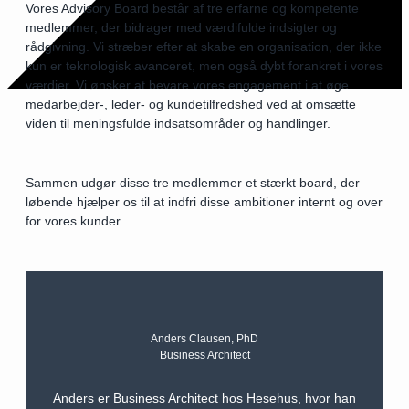
Vores Advisory Board består af tre erfarne og kompetente
medlemmer, der bidrager med værdifulde indsigter og
rådgivning. Vi stræber efter at skabe en organisation, der ikke
kun er teknologisk avanceret, men også dybt forankret i vores
værdier. Vi ønsker at bevare vores engagement i at øge
medarbejder-, leder- og kundetilfredshed ved at omsætte
viden til meningsfulde indsatsområder og handlinger.
Sammen udgør disse tre medlemmer et stærkt board, der
løbende hjælper os til at indfri disse ambitioner internt og over
for vores kunder.
Anders Clausen, PhD
Business Architect
Anders er Business Architect hos Hesehus, hvor han