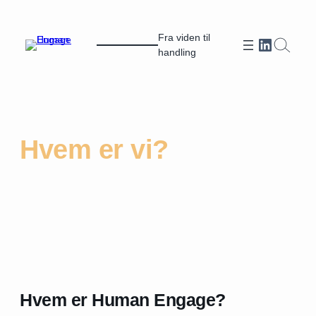
Spring
til
Fra viden til
Et link til Human Engages LinkedIn profi
indhold
handling
Hvem er vi?
Hvem er Human Engage?