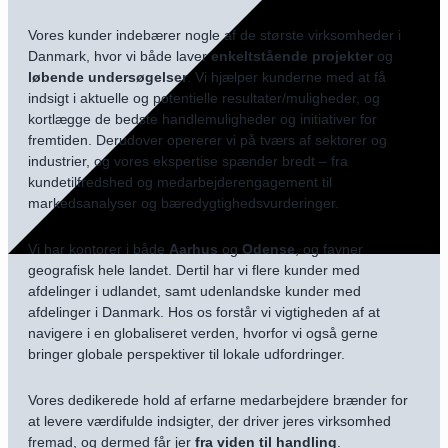
Vores kunder indebærer nogle af
de største virksomheder i
Danmark
, hvor vi både laver
enkeltstående projekter
og
løbende undersøgelser
. Vi hjælper kunderne med at få
indsigt i aktuelle og potentielle resultater/muligheder, og
kortlægge de bedste handlemuligheder og initiativer for
fremtiden. Derudover opererer vi på tværs af sektorer og
industrier, og vores ekspertise spænder bredt – fra
kundetilfredshed og medarbejderengagement til
markedsanalyser og bæredygtighedsvurderinger.
Vi har kontorer i både
Aarhus
og
Odense
, og favner
geografisk hele landet. Dertil har vi flere kunder med
afdelinger i udlandet, samt udenlandske kunder med
afdelinger i Danmark. Hos os forstår vi vigtigheden af at
navigere i en globaliseret verden, hvorfor vi også gerne
bringer globale perspektiver til lokale udfordringer.
Vores dedikerede hold af erfarne medarbejdere brænder for
at levere værdifulde indsigter, der driver jeres virksomhed
fremad, og dermed får jer
fra viden til handling
.