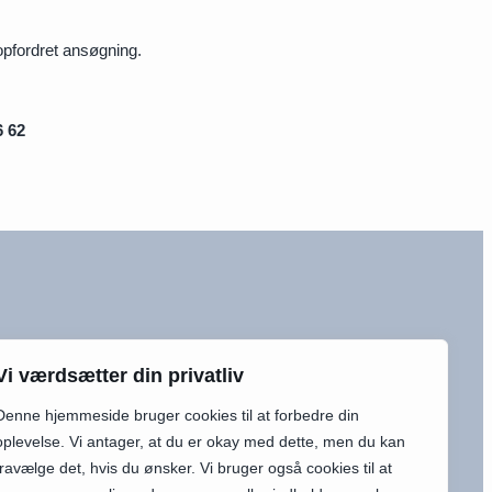
uopfordret ansøgning.
6 62
Vi værdsætter din privatliv
Ressourcer
Denne hjemmeside bruger cookies til at forbedre din
Human Engage Insights
oplevelse. Vi antager, at du er okay med dette, men du kan
Indsigter
fravælge det, hvis du ønsker. Vi bruger også cookies til at
Søg