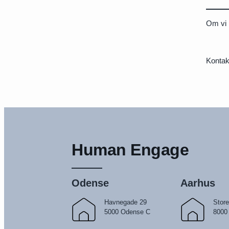
Om vi h
Kontak
Human Engage
Odense
Aarhus
Havnegade 29
Store
5000 Odense C
8000